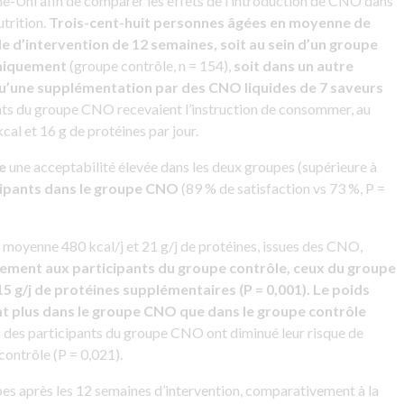
e-Uni afin de comparer les effets de l’introduction de CNO dans
trition.
Trois-cent-huit personnes âgées en moyenne de
de d’intervention de 12 semaines, soit au sein d’un groupe
uniquement
(groupe contrôle, n = 154),
soit dans un autre
u’une supplémentation par des CNO liquides de 7 saveurs
nts du groupe CNO recevaient l’instruction de consommer, au
l et 16 g de protéines par jour.
e
une acceptabilité élevée dans les deux groupes (supérieure à
icipants dans le groupe CNO
(89 % de satisfaction vs 73 %, P =
oyenne 480 kcal/j et 21 g/j de protéines, issues des CNO,
ment aux participants du groupe contrôle, ceux du groupe
g/j de protéines supplémentaires (P = 0,001). Le poids
 plus dans le groupe CNO que dans le groupe contrôle
5 % des participants du groupe CNO ont diminué leur risque de
contrôle (P = 0,021).
pes après les 12 semaines d’intervention, comparativement à la