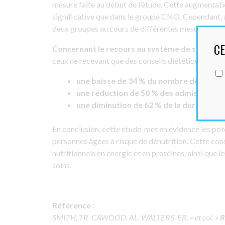
mesure faite au début de l’étude. Cette augmentatio
significative que dans le groupe CNO. Cependant, au
deux groupes au cours de différentes mesures réal
CE
Concernant le recours au système de soins, l
ceux ne recevant que des conseils diététiques :
une baisse de 34 % du nombre de visites
une réduction de 50 % des admissions à l
une diminution de 62 % de la durée moy
En conclusion, cette étude
met en évidence les po
personnes âgées à risque de dénutrition. Cette co
nutritionnels en énergie et en protéines, ainsi que 
soins.
Référence :
SMITH, TR. CAWOOD, AL. WALTERS, ER. « et col. »
R