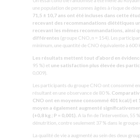
Un essai contrôlé randomisé a été mené au Royaum
une population de personnes âgées à risque de dénu
71,5 ± 10,7 ans ont été incluses dans cette étu
recevant des recommandations diététiques 
recevant les mêmes recommandations, ainsi q
différentes
(groupe CNO, n = 154). Les participa
minimum, une quantité de CNO équivalente à 600 kca
Les résultats mettent tout d’abord en évidenc
95 %) et
une satisfaction plus élevée des part
0,009).
Les participants du groupe CNO ont consommé en m
résultant en une observance de 80 %.
Comparative
CNO ont en moyenne consommé 401 kcal/j et 15 
moyen a également augmenté significativement
(+0,8 kg ; P = 0,001).
A la fin de l’intervention, 5
dénutrition, contre seulement 37 % dans le groupe 
La qualité de vie a augmenté au sein des deux grou