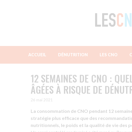
Aller
au
contenu
ACCUEIL
DÉNUTRITION
LES CNO
C
12 SEMAINES DE CNO : QUE
ÂGÉES À RISQUE DE DÉNUTR
26 mai 2021
La consommation de CNO pendant 12 semaines,
stratégie plus efficace que des recommandatio
nutritionnels, le poids et la qualité de vie de