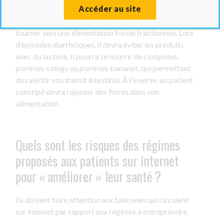
Accéder au site
adaptés aux effets secondaires de leur traitement. Si
un patient a de la nausée, nous lui conseillons de se
tourner vers une alimentation froide fractionnée. Lors
d’épisodes diarrhéiques, il devra éviter les produits
avec du lactose. Il pourra se nourrir de compotes,
pommes coings ou pommes bananes, qui permettent
de ralentir son transit intestinal. À l’inverse, un patient
constipé devra rajouter des fibres dans son
alimentation.
Quels sont les risques des régimes
proposés aux patients sur internet
pour « améliorer » leur santé ?
Ils doivent faire attention aux
fake news
qui circulent
sur internet par rapport aux régimes à entreprendre