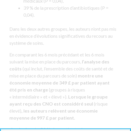
médicaux (P = 0,04),
39 % de la prescription d’antibiotiques (P =
0,04).
Dans les deux autres groupes, les auteurs n’ont pas mis
en évidence d’évolutions significatives du recours au
système de soins.
En comparant les 6 mois précédant et les 6 mois
suivant la mise en place du parcours,
l’analyse des
coûts
(qui inclut, l’ensemble des coûts de santé et de
mise en place du parcours de soin)
montre une
économie moyenne de 349 £ par patient ayant
été pris en charge
(groupes à risques
« intermédiaire » et « élevé »).
Lorsque le groupe
ayant reçu des CNO est considéré seul
(risque
élevé)
,
les auteurs relèvent une économie
moyenne de 997 £ par patient.
Après 6 mois, 53 % des patients du groupe