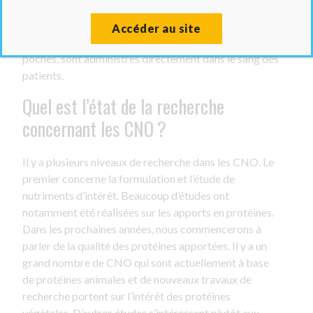
digestif. La dernière forme de nutrition artificielle est
la nutrition parentérale qui se fait par voie
Accéder au site
intraveineuse. Les nutriments, contenus dans des
poches, sont administrés directement dans le sang des
patients.
Quel est l’état de la recherche
concernant les CNO ?
Il y a plusieurs niveaux de recherche dans les CNO. Le
premier concerne la formulation et l’étude de
nutriments d’intérêt. Beaucoup d’études ont
notamment été réalisées sur les apports en protéines.
Dans les prochaines années, nous commencerons à
parler de la qualité des protéines apportées. Il y a un
grand nombre de CNO qui sont actuellement à base
de protéines animales et de nouveaux travaux de
recherche portent sur l’intérêt des protéines
végétales. D’autres études s’intéressent plutôt aux