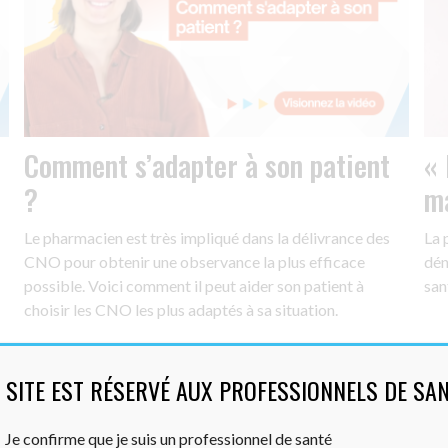
Comment s’adapter à son patient
« 
?
ma
Le pharmacien est très impliqué dans la délivrance des
La 
CNO pour obtenir une observance la plus efficace
dén
possible. Voici comment il peut aider son patient à
san
choisir les CNO les plus adaptés à sa situation.
 SITE EST RÉSERVÉ AUX PROFESSIONNELS DE SA
Je confirme que je suis un professionnel de santé